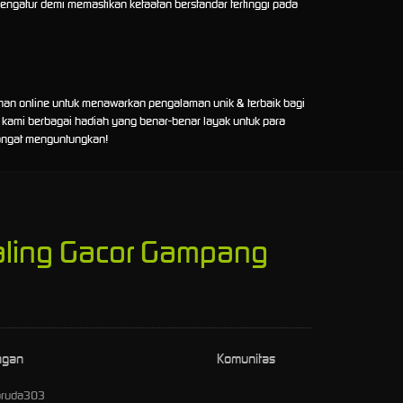
ngatur demi memastikan ketaatan berstandar tertinggi pada
nan online untuk menawarkan pengalaman unik & terbaik bagi
kami berbagai hadiah yang benar-benar layak untuk para
angat menguntungkan!
aling Gacor Gampang
ngan
Komunitas
aruda303