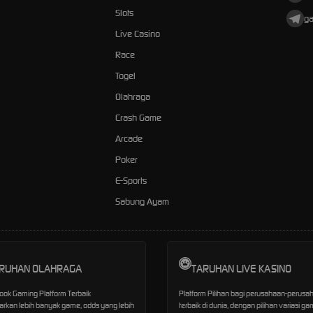
Slots
ga
Live Casino
Race
Togel
Olahraga
Crash Game
Arcade
Poker
E-Sports
Sabung Ayam
RUHAN OLAHRAGA
TARUHAN LIVE KASINO
ook Gaming Platform Terbaik
Platform Pilihan bagi perusahaan-perusa
kan lebih banyak game, odds yang lebih
terbaik di dunia, dengan pilihan variasi g