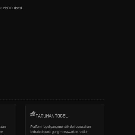
ruda303best
TARUHAN TOGEL
haan
Platform togel yang menarik dari perusahan
ame
terbaik di dunia yang menawarkan hadiah