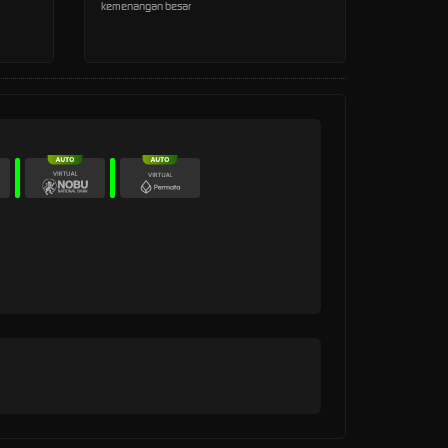
kemenangan besar