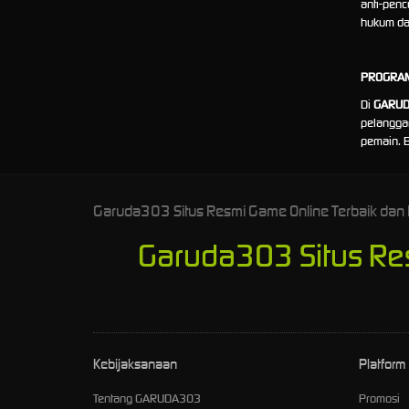
anti-penc
hukum da
PROGRAM
Di
GARU
pelanggan
pemain. 
Garuda303 Situs Resmi Game Online Terbaik dan
Garuda303 Situs Re
Kebijaksanaan
Platform
Tentang GARUDA303
Promosi