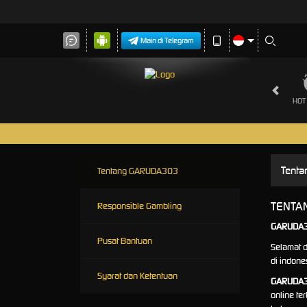
Main di Telegram
HOT
Tent
Tentang GARUDA303
TENTA
Responsible Gambling
GARUDA
Pusat Bantuan
Selamat d
di indone
Syarat dan Ketentuan
GARUDA
online te