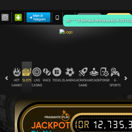
Main di
MASUK
DAFTAR
Telegram
db****zi Berhasil Withdraw Rp 4.097.0
HOT
SLOTS
LIVE
RACE
TOGEL
OLAHRAGA
CRASH
ARCADE
POKER
E-
SABUN
GAMES
CASINO
GAME
SPORTS
AYAM
IDR
12,735,
JACKPOT