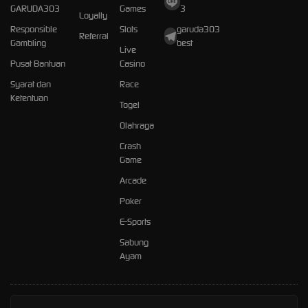
GARUDA303
Games
3
Loyalty
Responsible
Slots
garuda303
Referral
Gambling
best
Live
Pusat Bantuan
Casino
Syarat dan
Race
Ketentuan
Togel
Olahraga
Crash
Game
Arcade
Poker
E-Sports
Sabung
Ayam