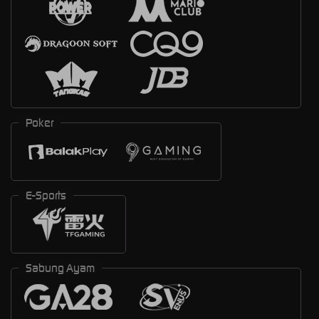
Poker
E-Sports
Sabung Ayam