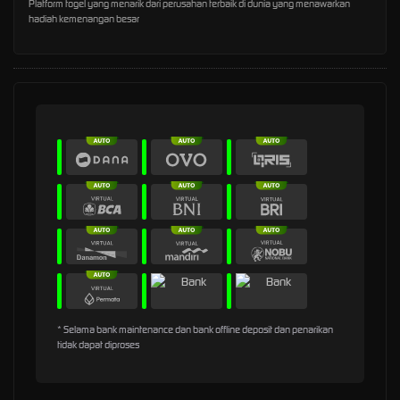
Platform togel yang menarik dari perusahan terbaik di dunia yang menawarkan
hadiah kemenangan besar
* Selama bank maintenance dan bank offline deposit dan penarikan
tidak dapat diproses