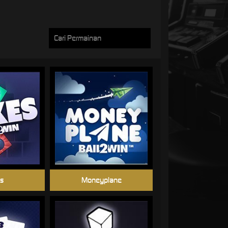
s
Moneyplane