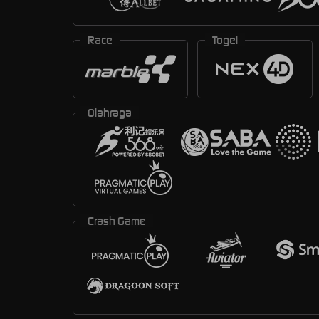
Race
Togel
Olahraga
Crash Game