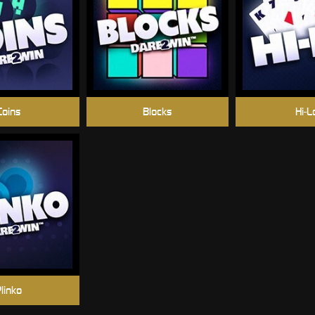
Coins
Blocks
Hi-L
linko