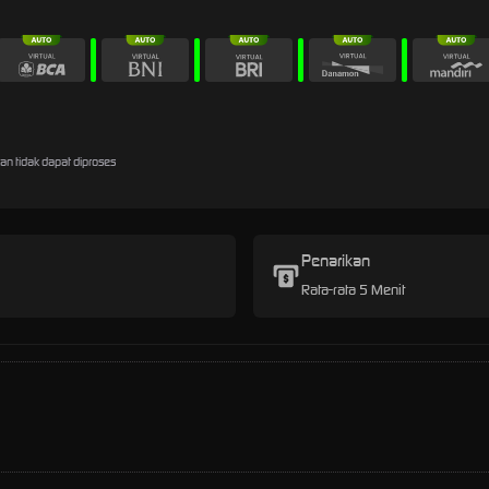
an tidak dapat diproses
Penarikan
Rata-rata 5 Menit