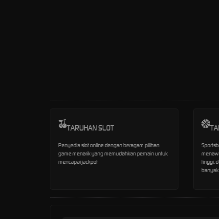
TARUHAN SLOT
TA
Penyedia slot online dengan beragam pilihan
Sportsb
game menarik yang memudahkan pemain untuk
menawar
mencapai jackpot
tinggi,
banyak 