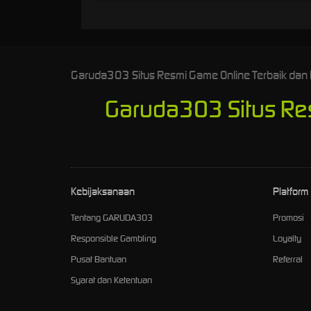
Garuda303 Situs Resmi Game Online Terbaik dan
Garuda303 Situs Re
Kebijaksanaan
Platform
Tentang GARUDA303
Promosi
Responsible Gambling
Loyalty
Pusat Bantuan
Referral
Syarat dan Ketentuan