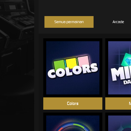
Semua permainan
Arcade
Colors