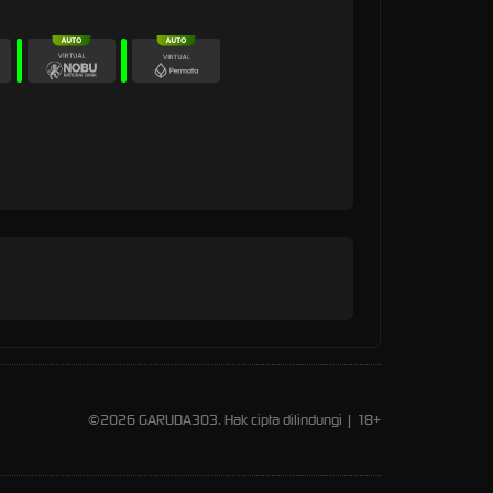
©2026 GARUDA303. Hak cipta dilindungi | 18+