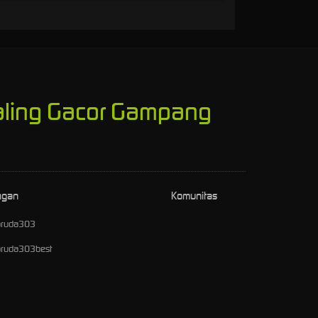
aling Gacor Gampang
ngan
Komunitas
aruda303
ruda303best