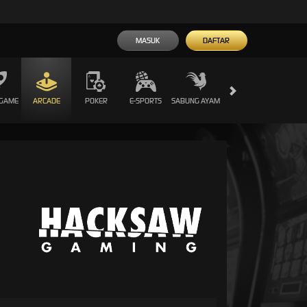
MASUK
DAFTAR
 GAME
ARCADE
POKER
E-SPORTS
SABUNG AYAM
PROMOSI