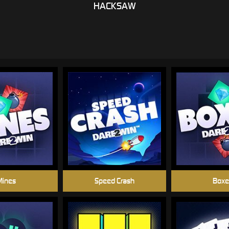
HACKSAW
Mines
Speed Crash
Boxe