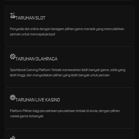
TARUHAN SLOT
Penyedia slot online dengan beragam pilihan game menarik yang memudahkan
pemain untuk mencapai jackpot
TARUHAN OLAHRAGA
Sportsbook Gaming Platform Terbaik menawarkan lebih banyak game, odds yang
lebih tinggi, dan menyediakan pilihan yang lebih banyak untuk pemain.
TARUHAN LIVE KASINO
Platform Pilihan bagi perusahaan-perusahaan terbaik di dunia, dengan pilihan
variasi game terbanyak