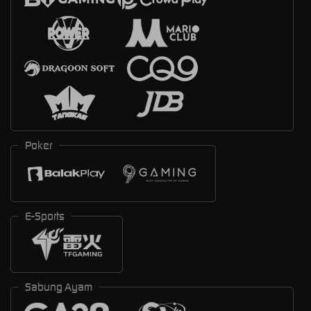
Poker
E-Sports
Sabung Ayam