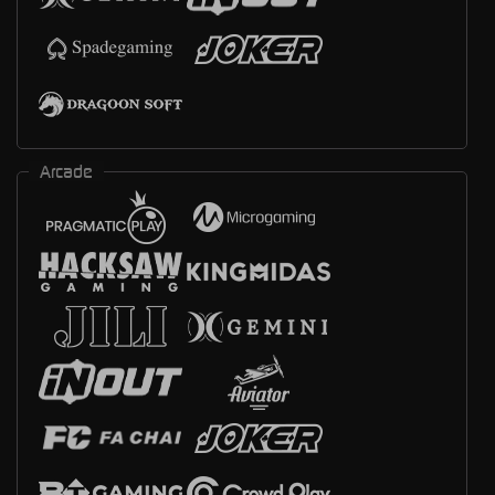
Arcade