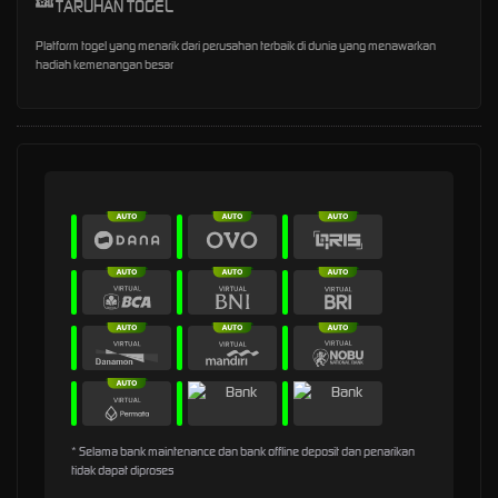
TARUHAN TOGEL
Platform togel yang menarik dari perusahan terbaik di dunia yang menawarkan
hadiah kemenangan besar
* Selama bank maintenance dan bank offline deposit dan penarikan
tidak dapat diproses