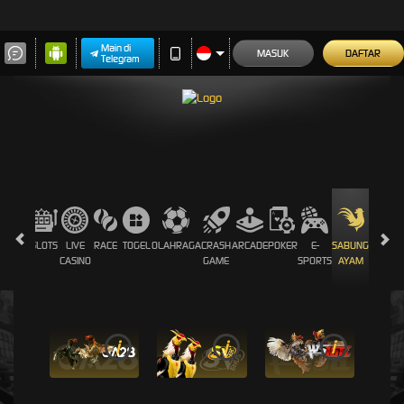
Main di
rj****wv Berhasil Withdraw Rp 9.858.000,00
MASUK
DAFTAR
Telegram
HOT
SLOTS
LIVE
RACE
TOGEL
OLAHRAGA
CRASH
ARCADE
POKER
E-
SABUNG
PROMOS
GAMES
CASINO
GAME
SPORTS
AYAM
i
i
i