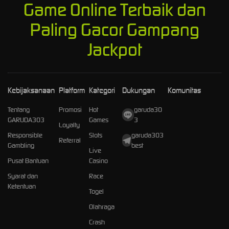
Game Online Terbaik dan
Paling Gacor Gampang
Jackpot
Kebijaksanaan
Platform
Kategori
Dukungan
Komunitas
Tentang
Promosi
Hot
garuda30
GARUDA303
Games
3
Loyalty
Responsible
Slots
garuda303
Referral
Gambling
best
Live
Pusat Bantuan
Casino
Syarat dan
Race
Ketentuan
Togel
Olahraga
Crash