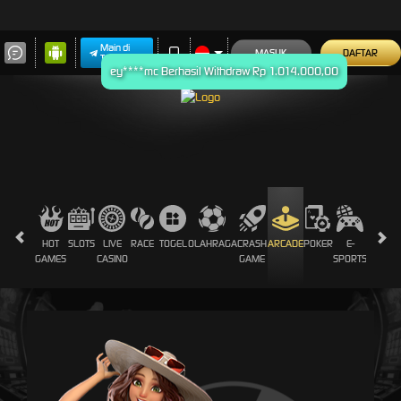
Main di
MASUK
DAFTAR
Telegram
ey****mc Berhasil Withdraw Rp 1.014.000,00
HOT
SLOTS
LIVE
RACE
TOGEL
OLAHRAGA
CRASH
ARCADE
POKER
E-
SABUN
GAMES
CASINO
GAME
SPORTS
AYAM