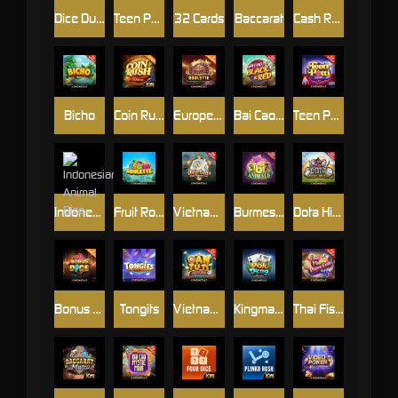
Dice Duet
Teen Patti
32 Cards
Baccarat
Cash Rocket
Bicho
Coin Rush Deluxe
European Roulette
Bai Cao Black & Red
Teen Patti Versus
Indonesian Animal Dice
Fruit Roulette
Vietnam Fish Prawn Crab
Burmese 6 Animals
Dota Hi-Lo
Bonus Dice
Tongits
Vietnam Rock Paper Scissors
Kingmaker Pok Deng
Thai Fish Prawn Crab GO!