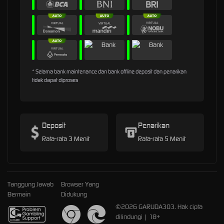
* Selama bank maintenance dan bank offline deposit dan penarikan
tidak dapat diproses
Deposit
Penarikan
Rata-rata 3 Menit
Rata-rata 5 Menit
Tanggung Jawab
Browser Yang
Bermain
Didukung
©2026 GARUDA303. Hak cipta
dilindungi | 18+