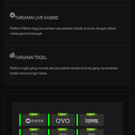
TARUHAN LIVE KASINO
Platform Pilihan bagi perusahaan-perusahaan terbaik di dunia, dengan pilihan
variasi game terbanyak
TARUHAN TOGEL
Platform togel yang menarik dari perusahan terbaik di dunia yang menawarkan
hadiah kemenangan besar