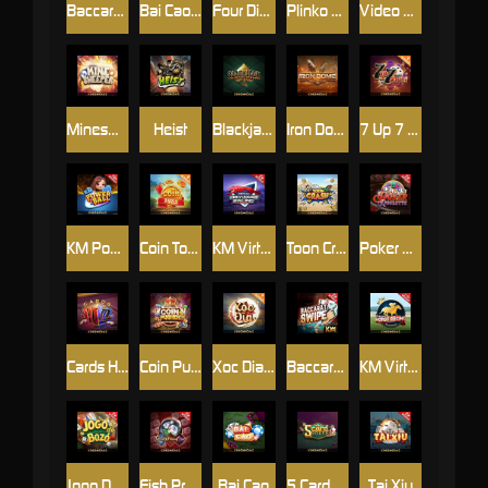
Baccarat: Multi
Bai Cao Mystic Four
Four Dice
Plinko Rush
Video Poker
Minesweeper
Heist
Blackjack
Iron Dome
7 Up 7 Down
KM Power Ball
Coin Toss
KM Virtual Greyhound Racing
Toon Crash
Poker Roulette
Cards Hi Lo
Coin Pusher
Xoc Dia Lightning
Baccarat: Swipe
KM Virtual Horse Racing
Jogo De Bozo
Fish Prawn Crab 2
Bai Cao
5 Card Poker
Tai Xiu