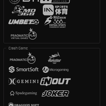
Crash Game