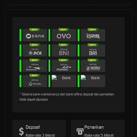
* Selama bank maintenance dan bank offline deposit dan penarikan
tidak dapat diproses
Deposit
Penarikan
Rata-rata 3 Menit
Rata-rata 5 Menit