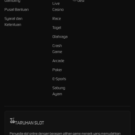
Gambling
best
Live
Pusat Bantuan
Casino
Syarat dan
Race
Ketentuan
Togel
Olahraga
Crash
Game
Arcade
Poker
E-Sports
Sabung
Ayam
TARUHAN SLOT
Penyedia slot online dengan beragam pilihan game menarik yang memudahkan