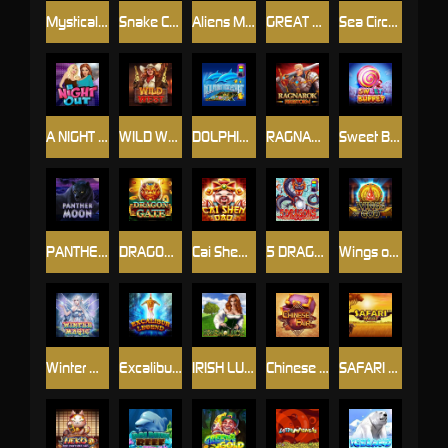
Mystical Beasts
Snake Castle
Aliens Madness
GREAT BLUE
Sea Circus
A NIGHT OUT
WILD WEST
DOLPHIN TREASURE
RAGNAROK FIRE STORM
Sweet Buffet
PANTHER MOON
DRAGON GATE
Cai Shen Do
5 DRAGONS
Wings of God
Winter Magic
Excalibur Legend
IRISH LUCK
Chinese Fair
SAFARI HEAT