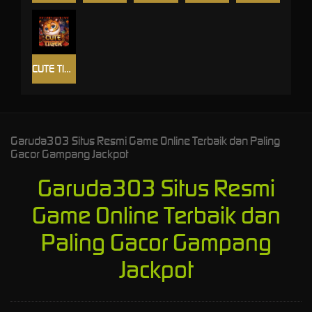
CUTE TIGER
Garuda303 Situs Resmi Game Online Terbaik dan Paling
Gacor Gampang Jackpot
Garuda303 Situs Resmi
Game Online Terbaik dan
Paling Gacor Gampang
Jackpot