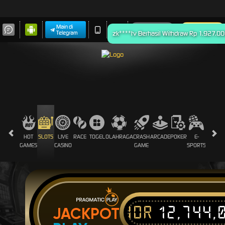
Main di
MASUK
DAFTAR
Telegram
zk****tv Berhasil Withdraw Rp 1.927.0
HOT
SLOTS
LIVE
RACE
TOGEL
OLAHRAGA
CRASH
ARCADE
POKER
E-
SABUN
GAMES
CASINO
GAME
SPORTS
AYAM
IDR
12,744,
JACKPOT