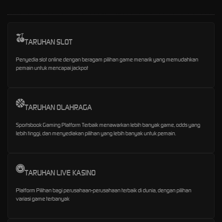
TARUHAN SLOT
Penyedia slot online dengan beragam pilihan game menarik yang memudahkan
pemain untuk mencapai jackpot
TARUHAN OLAHRAGA
Sportsbook Gaming Platform Terbaik menawarkan lebih banyak game, odds yang
lebih tinggi, dan menyediakan pilihan yang lebih banyak untuk pemain.
TARUHAN LIVE KASINO
Platform Pilihan bagi perusahaan-perusahaan terbaik di dunia, dengan pilihan
variasi game terbanyak