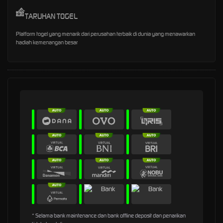
TARUHAN TOGEL
Platform togel yang menarik dari perusahan terbaik di dunia yang menawarkan
hadiah kemenangan besar
* Selama bank maintenance dan bank offline deposit dan penarikan