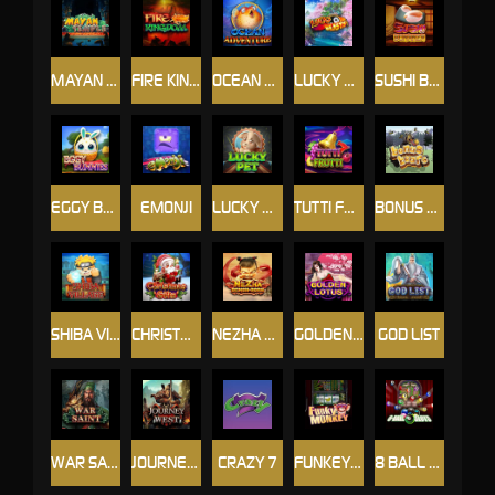
MAYAN TEMPLE
FIRE KINGDOM
OCEAN ADVENTURE
LUCKY BEASTS
SUSHI BONANZA
EGGY BUNNIES
EMONJI
LUCKY PET
TUTTI FRUTTI
BONUS BEAR
SHIBA VILLAGE
CHRISTMAS GIFT
NEZHA DEMON REBORN
GOLDEN LOTUS
GOD LIST
WAR SAINT
JOURNEY WEST
CRAZY 7
FUNKEY MONKEY
8 BALL SLOTS