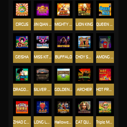
CIRCUS
JIN QIAN WA
MIGHTY SPARTAN
LION KING
QUEEN OF THE NILE
GEISHA
MISS KITTY
BUFFALO
CHOY SUN DOA
AMONG US
DRAGON BALL
SILVER BULLET
GOLDEN TOUR
ARCHER
HOT FRUITS 20
ZHAO CAI TONG ZHI
LONG LONG LONG
Halloween Fortune
CAT QUEEN
Triple Monkey