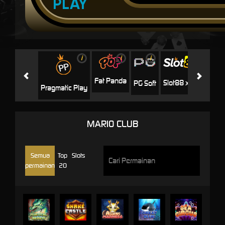
PLAY
i
i
i
i
i
Facha
Fat Panda
Slot88 x PP
PG Soft
Pragmatic Play
MARIO CLUB
Semua
Top
Slots
permainan
20