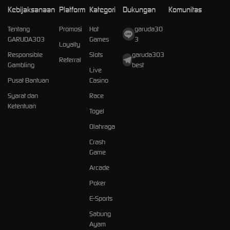
Kebijaksanaan
Platform
Kategori
Dukungan
Komunitas
Tentang
Promosi
Hot
garuda30
GARUDA303
Games
3
Loyalty
Responsible
Slots
garuda303
Referral
Gambling
best
Live
Pusat Bantuan
Casino
Syarat dan
Race
Ketentuan
Togel
Olahraga
Crash
Game
Arcade
Poker
E-Sports
Sabung
Ayam