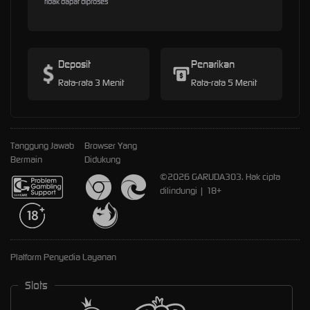
tidak dapat diproses
Deposit
Penarikan
Rata-rata 3 Menit
Rata-rata 5 Menit
Tanggung Jawab
Browser Yang
Bermain
Didukung
©2026 GARUDA303. Hak cipta
dilindungi | 18+
Platform Penyedia Layanan
Slots