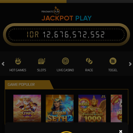
JACKPOT
PLAY
IDR
12,676,572,552
HOT GAMES
SLOTS
LIVE CASINO
RACE
TOGEL
OL
GAME POPULER
GATES OF OLYMPUS POP
STORM OF SETH 2
FORTUNE GARUDA 1000
MOCHI MANIA 1
×