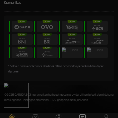
Komunitas
* Selama bank maintenance dan bank offline deposit dan penarikan tidak dapat
diproses
©2026 GARUDA303 menawarkan berbagai macam provider pilihan terbaik dan didukung
oleh Layanan Pelanggan profesional 24/7 yang siap melayani Anda.