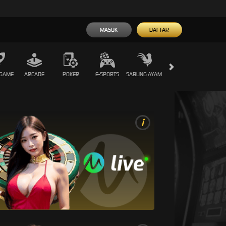
MASUK
DAFTAR
 GAME
ARCADE
POKER
E-SPORTS
SABUNG AYAM
PROMOSI
i