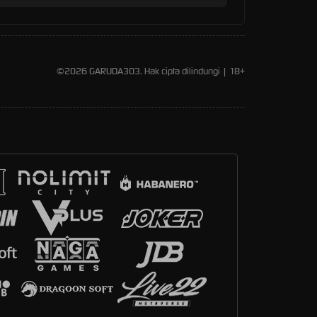
©2026 GARUDA303. Hak cipta dilindungi | 18+