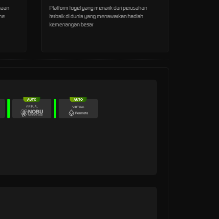
haan
Platform togel yang menarik dari perusahan
ame
terbaik di dunia yang menawarkan hadiah
kemenangan besar