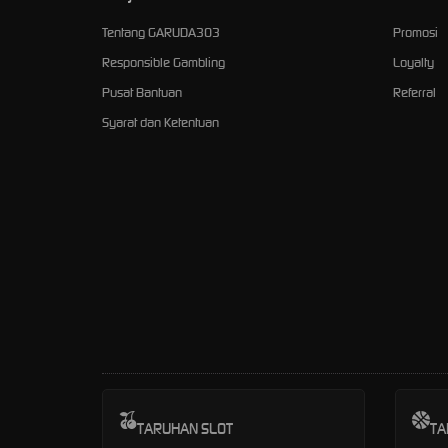
Tentang GARUDA303
Promosi
Responsible Gambling
Loyalty
Pusat Bantuan
Referral
Syarat dan Ketentuan
TARUHAN SLOT
TA