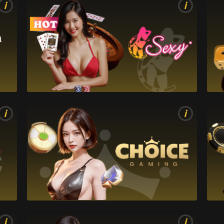
i
i
i
i
i
i