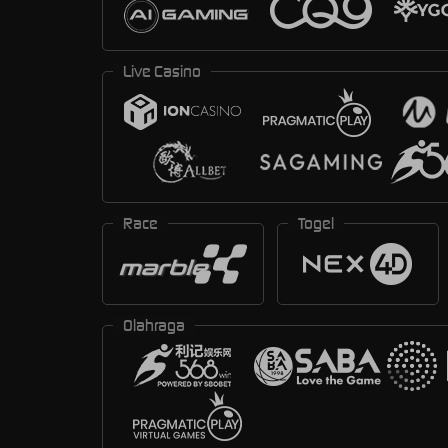
Live Casino
Race
Togel
Olahraga