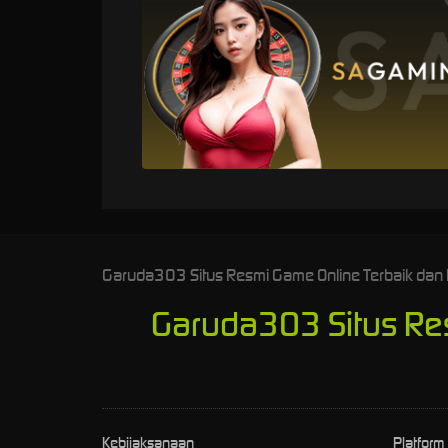
Garuda303 Situs Resmi Game Online Terbaik dan
Garuda303 Situs Re
Kebijaksanaan
Platform