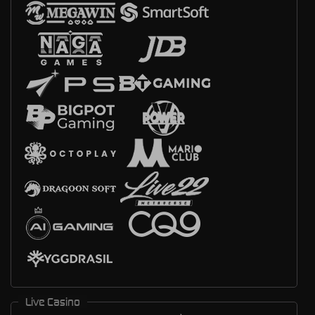
Live Casino