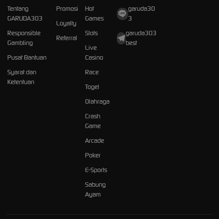
Tentang
Promosi
Hot
garuda30
GARUDA303
Games
3
Loyalty
Responsible
Slots
garuda303
Referral
Gambling
best
Live
Pusat Bantuan
Casino
Syarat dan
Race
Ketentuan
Togel
Olahraga
Crash
Game
Arcade
Poker
E-Sports
Sabung
Ayam