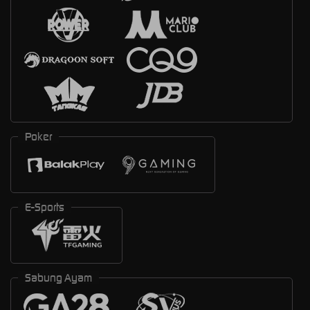
Poker
E-Sports
Sabung Ayam