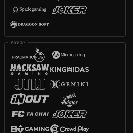
Arcade