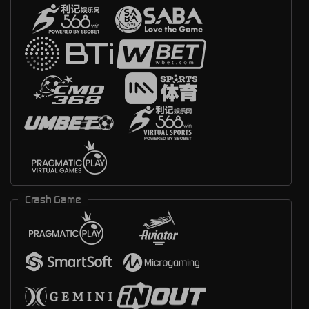
Crash Game