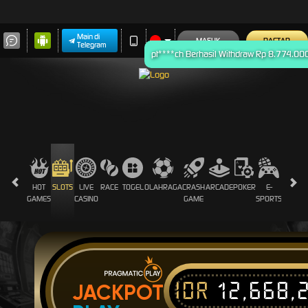
Main di
MASUK
DAFTAR
Telegram
pt****ch Berhasil Withdraw Rp 8.774.00
HOT
SLOTS
LIVE
RACE
TOGEL
OLAHRAGA
CRASH
ARCADE
POKER
E-
SABUN
GAMES
CASINO
GAME
SPORTS
AYAM
IDR
12,668,
JACKPOT