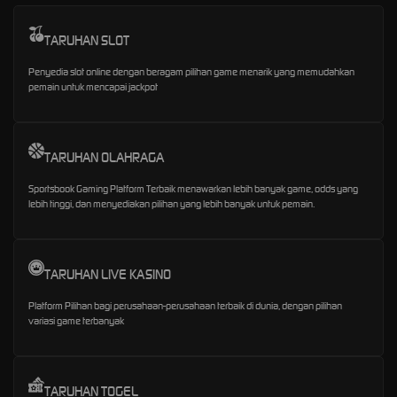
TARUHAN SLOT
Penyedia slot online dengan beragam pilihan game menarik yang memudahkan
pemain untuk mencapai jackpot
TARUHAN OLAHRAGA
Sportsbook Gaming Platform Terbaik menawarkan lebih banyak game, odds yang
lebih tinggi, dan menyediakan pilihan yang lebih banyak untuk pemain.
TARUHAN LIVE KASINO
Platform Pilihan bagi perusahaan-perusahaan terbaik di dunia, dengan pilihan
variasi game terbanyak
TARUHAN TOGEL