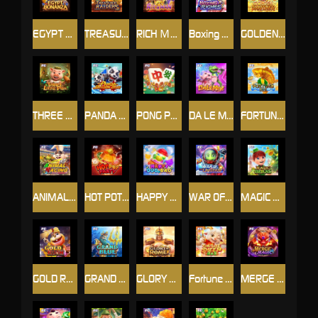
EGYPT BONANZA
TREASURE RAIDERS
RICH ＭAN
Boxing Riches
GOLDEN PANTHER
THREE LITTLE PIGS
PANDA DRAGON BOAT
PONG PONG HU
DA LE MEN
FORTUNE KOI
ANIMAL RACING
HOT POT PARTY
HAPPY DUO BAO
WAR OF THE UNIVERSE
MAGIC BEANS
GOLD RUSH
GRAND BLUE
GLORY OF ROME
Fortune Sheep
MERGE MAGIC