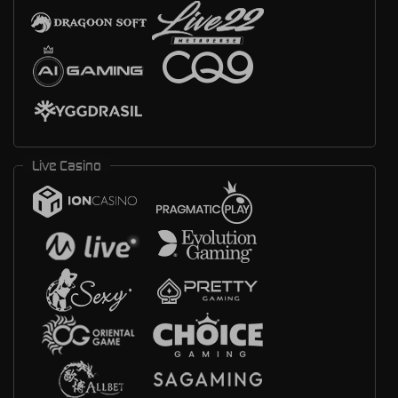
Live Casino