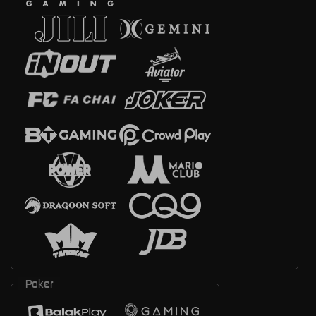
Poker