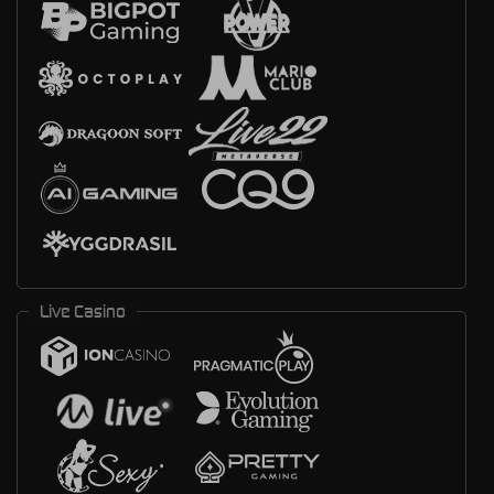
Live Casino