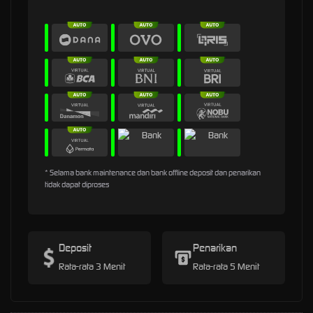
* Selama bank maintenance dan bank offline deposit dan penarikan
tidak dapat diproses
Deposit
Penarikan
Rata-rata 3 Menit
Rata-rata 5 Menit