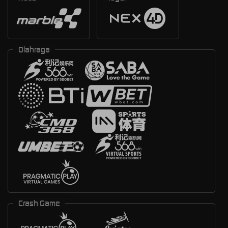
Olahraga
Crash Game