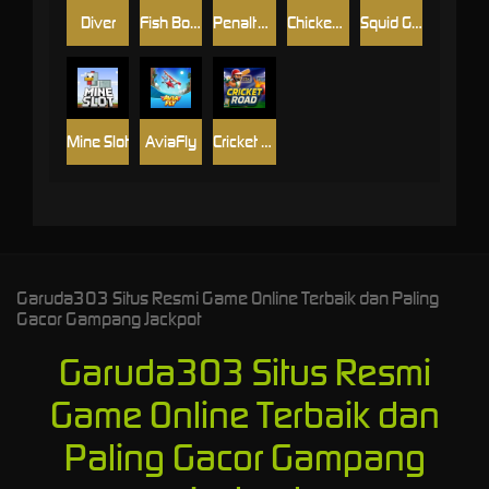
Diver
Fish Boom
Penalty Nations Cup
Chicken Road Vegas
Squid Gamebler
Mine Slot
AviaFly
Cricket Road
Garuda303 Situs Resmi Game Online Terbaik dan Paling
Gacor Gampang Jackpot
Garuda303 Situs Resmi
Game Online Terbaik dan
Paling Gacor Gampang