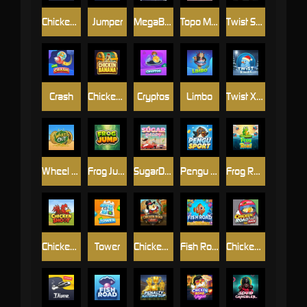
Chicken Road Bonus
Jumper
MegaBlock
Topo Mole
Twist San Quentin
Crash
Chicken Banana
Cryptos
Limbo
Twist X-mas
Wheel Out
Frog Jump
SugarDaddy
Pengu Sport
Frog Road
Chicken Shoot
Tower
Chicken Road Gold
Fish Road
Chicken Road Race