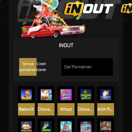
INOUT
Semua
Crash
permainan
Game
BalloniX
Chicken Road Ice
Wheel
Chicken vs Zombies
AVIA FLY 2