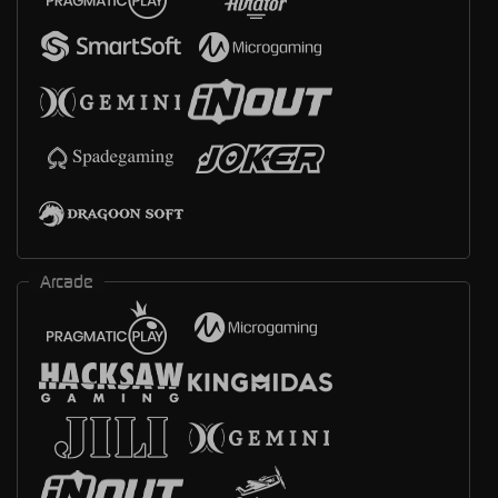
Arcade