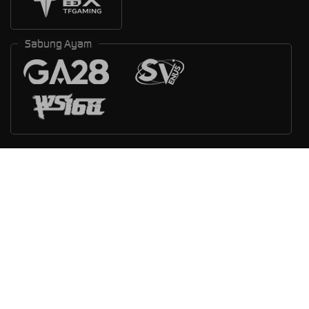
Sabung Ayam