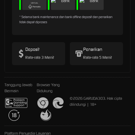
* Selama bank maintenance dan bank offline deposit dan penarikan
tidak dapat diproses
Deposit
Penarikan
Rata-rata 3 Menit
Rata-rata 5 Menit
Tanggung Jawab
Browser Yang
Bermain
Didukung
©2026 GARUDA303. Hak cipta
dilindungi | 18+
Platform Penyedia Layanan