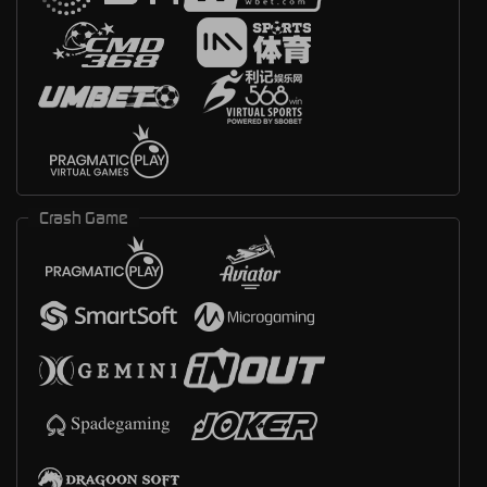
Crash Game