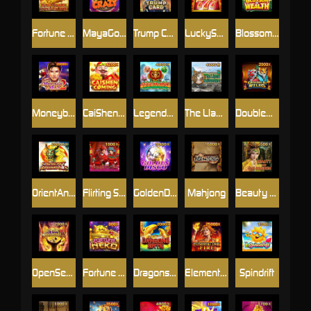
Fortune Treasure
MayaGoldCrazy
Trump Card
LuckySeven
Blossom of Wealth
Moneybags Man 2
CaiShen Coming
Legendary5
The Llama Adventure
DoubleWilds
OrientAnimals
Flirting Scholar Tang
GoldenDisco
Mahjong
Beauty And The Kingdom
OpenSesameII
Fortune Neko
DragonsGate
Elemental Link Fire
Spindrift