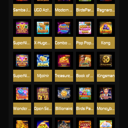
Samba Jewel
UGO Aztec Gold
Modern Gods
BirdsParty
Ragnarok : Thor VS Loki
SuperNiubi
X-Huge_Fishin' Fever X-Huge
Combo Fruity Bonanza Combo
Pop Pop Candy 1000
Kong
SuperNiubiDeluxe
Mjolnir
TreasureBowl
Book of Mystery
Kingsman
Wonder Elephant
Open Sesame
Billionaire
Birds Party Deluxe
Moneybags Man