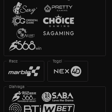
Race
Togel
Olahraga