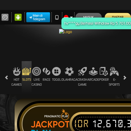
Main di
MASUK
DAFTAR
Telegram
hv****gy Berhasil Withdraw Rp 5.701.0
HOT
SLOTS
LIVE
RACE
TOGEL
OLAHRAGA
CRASH
ARCADE
POKER
E-
SABUN
GAMES
CASINO
GAME
SPORTS
AYAM
IDR
12,670,
JACKPOT