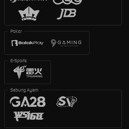
Poker
E-Sports
Sabung Ayam