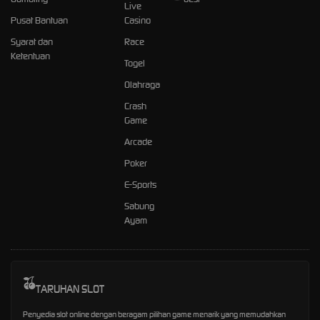
Live
Pusat Bantuan
Casino
Syarat dan
Race
Ketentuan
Togel
Olahraga
Crash
Game
Arcade
Poker
E-Sports
Sabung
Ayam
TARUHAN SLOT
Penyedia slot online dengan beragam pilihan game menarik yang memudahkan