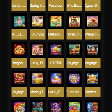
Golden Hoof Quest
Derby King
Poseidon
Wild Bronco
Cyber Bounty 4096
TEEED UP!
Olympig
Mahjong Wins
Horse of Bounty
Ways of the Holy Horse
Dragon Soar
Lucky Elephant X-Huge
KOI TRIO
Voyage of Blast Raider X-Lock
Voyage of Cryo Gunner X-Lock
Voyage of Daring Queen X-Lock
Money Tree - Hyper Wild
Lucky Pearl
Super Niubi Fortune X-Huge
Golden Goal