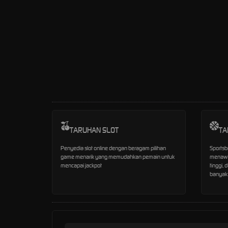
TARUHAN SLOT
TA
Penyedia slot online dengan beragam pilihan
Sportsb
game menarik yang memudahkan pemain untuk
menawar
mencapai jackpot
tinggi,
banyak 