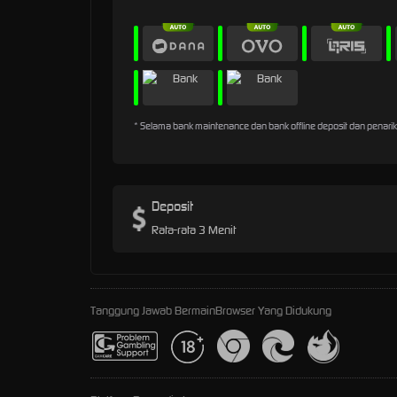
* Selama bank maintenance dan bank offline deposit dan penarik
Deposit
Rata-rata 3 Menit
Tanggung Jawab Bermain
Browser Yang Didukung