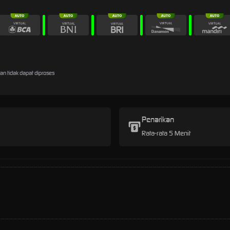
an tidak dapat diproses
Penarikan
Rata-rata 5 Menit