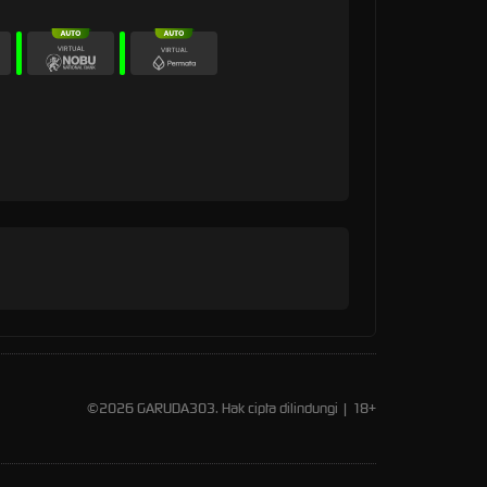
©2026 GARUDA303. Hak cipta dilindungi | 18+