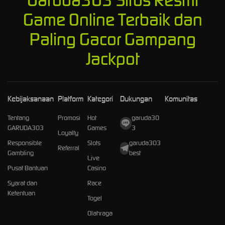
Garuda303 Situs Resmi
Game Online Terbaik dan
Paling Gacor Gampang
Jackpot
Kebijaksanaan
Platform
Kategori
Dukungan
Komunitas
Tentang
Promosi
Hot
garuda30
GARUDA303
Games
3
Loyalty
Responsible
Slots
garuda303
Referral
Gambling
best
Live
Pusat Bantuan
Casino
Syarat dan
Race
Ketentuan
Togel
Olahraga