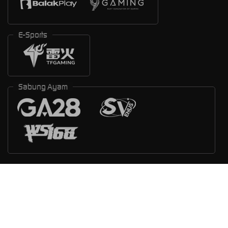
E-Sports
Sabung Ayam