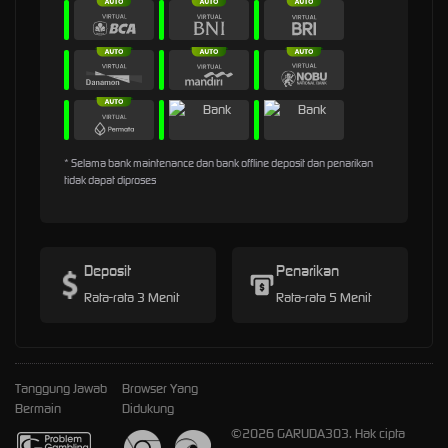
* Selama bank maintenance dan bank offline deposit dan penarikan
tidak dapat diproses
Deposit
Penarikan
Rata-rata 3 Menit
Rata-rata 5 Menit
Tanggung Jawab
Browser Yang
Bermain
Didukung
©2026 GARUDA303. Hak cipta